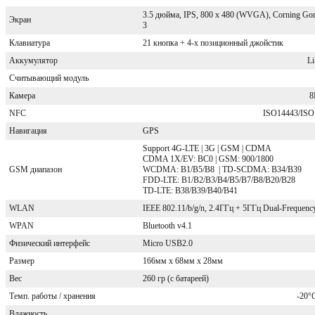
3.5 дюйма, IPS, 800 х 480 (WVGA), Corning Gori
Экран
3
Клавиатура
21 кнопка + 4-х позиционный джойстик
Аккумулятор
Li
Считывающий модуль
Камера
8
NFC
ISO14443/ISO1
Навигация
GPS
Support 4G-LTE | 3G | GSM | CDMA
CDMA 1X/EV: BC0 | GSM: 900/1800
GSM диапазон
WCDMA: B1/B5/B8 | TD-SCDMA: B34/B39
FDD-LTE: B1/B2/B3/B4/B5/B7/B8/B20/B28
TD-LTE: B38/B39/B40/B41
WLAN
IEEE 802.11/b/g/n, 2.4ГГц + 5ГГц Dual-Frequenc
WPAN
Bluetooth v4.1
Физический интерфейс
Micro USB2.0
Размер
166мм х 68мм х 28мм
Вес
260 гр (с батареей)
Темп. работы / хранения
-20°C
Влажность