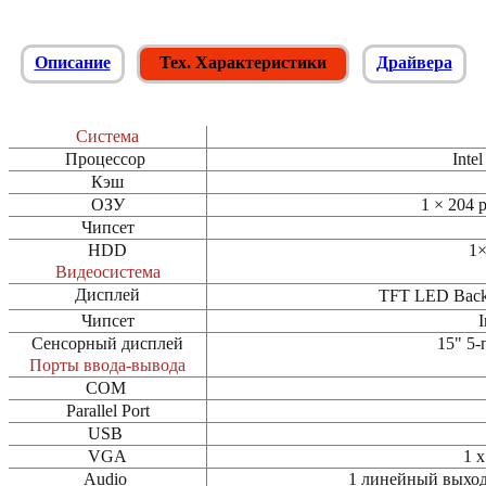
Описание
Тех. Характеристики
Драйвера
Система
Процессор
Inte
Кэш
ОЗУ
1 × 204 
Чипсет
HDD
1×
Видеосистема
Дисплей
TFT LED Backl
Чипсет
I
Сенсорный дисплей
15" 5
Порты ввода-вывода
COM
Parallel Port
USB
VGA
1 
Audio
1 линейный выход