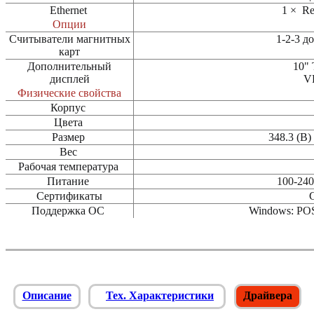
Ethernet
1 ×
Re
Опции
Считыватели магнитных
1-2-3 д
карт
Дополнительный
10"
дисплей
VF
Физические свойства
Корпус
Цвета
Размер
348.3
(В)
Вес
Рабочая температура
Питание
100-240
Сертификаты
Поддержка ОC
Windows:
POS
Описание
Тех. Характеристики
Драйвера